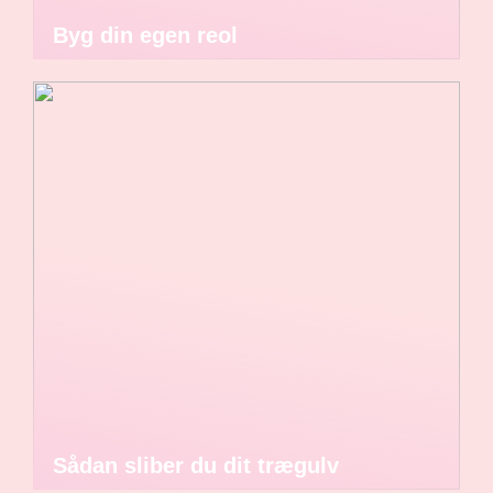
Byg din egen reol
Sådan sliber du dit trægulv