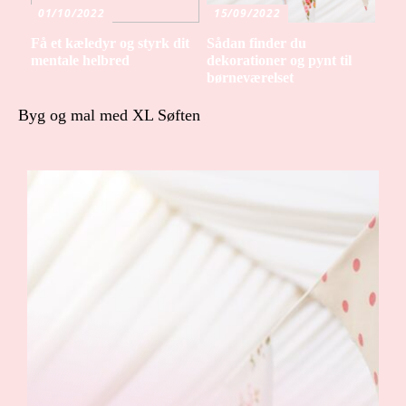
01/10/2022
15/09/2022
Få et kæledyr og styrk dit
Sådan finder du
mentale helbred
dekorationer og pynt til
børneværelset
Byg og mal med XL Søften