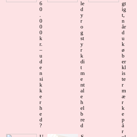
6
le
gt
0
d
ig
.
y
t,
0
r
n
0
o
år
0
g
d
k
st
u
r.
y
k
–
r
ø
u
k
b
d
di
er
e
t
kl
n
m
is
si
e
te
k
nt
r
k
al
m
e
e
æ
r
h
r
h
el
k
e
b
e
d
re
p
?
d
å
r
U
S