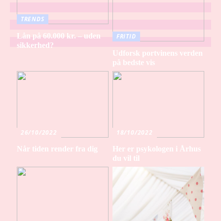
TRENDS
Lån på 60.000 kr. – uden
FRITID
sikkerhed?
Udforsk portvinens verden
på bedste vis
26/10/2022
18/10/2022
Når tiden render fra dig
Her er psykologen i Århus
du vil til