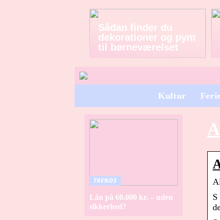
Sådan finder du
dekorationer og pynt
til børneværelset
Kultur
Feri
A
A
TRENDS
A
S
Lån på 60.000 kr. – uden
sikkerhed?
d