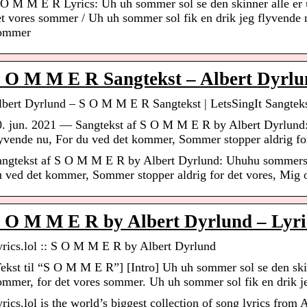
 O M M E R Lyrics: Uh uh sommer sol se den skinner alle er 
et vores sommer / Uh uh sommer sol fik en drik jeg flyvende 
ommer
 O M M E R Sangtekst – Albert Dyrlu
lbert Dyrlund – S O M M E R Sangtekst | LetsSingIt Sangteks
0. jun. 2021 — Sangtekst af S O M M E R by Albert Dyrlund:
lyvende nu, For du ved det kommer, Sommer stopper aldrig f
angtekst af S O M M E R by Albert Dyrlund: Uhuhu sommersol
u ved det kommer, Sommer stopper aldrig for det vores, Mig
 O M M E R by Albert Dyrlund – Lyric
yrics.lol :: S O M M E R by Albert Dyrlund
ekst til “S O M M E R”] [Intro] Uh uh sommer sol se den ski
ommer, for det vores sommer. Uh uh sommer sol fik en drik 
rics.lol is the world’s biggest collection of song lyrics from A