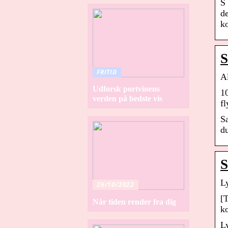
S
d
k
S
FRITID
A
Udforsk portvinens
1
verden på bedste vis
f
S
d
S
L
26/10/2022
[T
Når tiden render fra dig
k
Ly