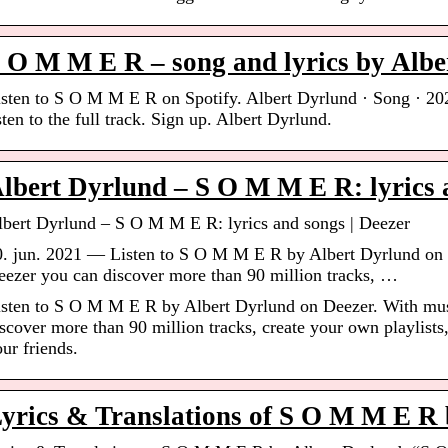
 O M M E R – song and lyrics by Albe
isten to S O M M E R on Spotify. Albert Dyrlund · Song · 202
sten to the full track. Sign up. Albert Dyrlund.
lbert Dyrlund – S O M M E R: lyrics 
lbert Dyrlund – S O M M E R: lyrics and songs | Deezer
0. jun. 2021 — Listen to S O M M E R by Albert Dyrlund on 
eezer you can discover more than 90 million tracks, …
isten to S O M M E R by Albert Dyrlund on Deezer. With mus
scover more than 90 million tracks, create your own playlists,
ur friends.
yrics & Translations of S O M M E R