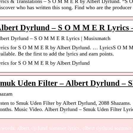
yrics & Translations – S O M M E R by Albert Dyrlund. “S O 
iscover who has written this song. Find who are the produce
lbert Dyrlund – S O M M E R Lyrics
lbert Dyrlund – S O M M E R Lyrics | Musixmatch
yrics for S O M M E R by Albert Dyrlund. … LyricsS O M M 
ailable. Be the first to add the lyrics and earn points.
yrics for S O M M E R by Albert Dyrlund
muk Uden Filter – Albert Dyrlund – 
hazam
isten to Smuk Uden Filter by Albert Dyrlund, 2088 Shazams. …
onths. Music Video. Albert Dyrlund – Smuk Uden Filter Lyr
words: albert dyrlund sommer lyrics, albert dyrlund sommer te