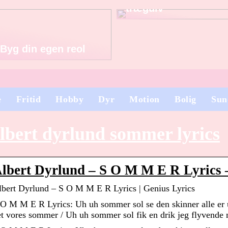
trægulv
Byg din egen reol
e
Fritid
Hobby
Dyr
Motion
Bolig
Sun
lbert dyrlund sommer lyrics
lbert Dyrlund – S O M M E R Lyrics 
lbert Dyrlund – S O M M E R Lyrics | Genius Lyrics
 O M M E R Lyrics: Uh uh sommer sol se den skinner alle er 
et vores sommer / Uh uh sommer sol fik en drik jeg flyvende