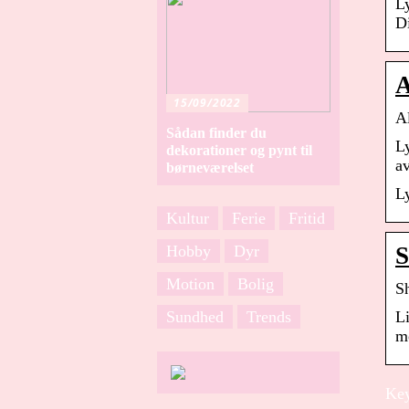
L
D
A
15/09/2022
A
Sådan finder du
L
dekorationer og pynt til
av
børneværelset
L
Kultur
Ferie
Fritid
Hobby
Dyr
S
Motion
Bolig
S
Sundhed
Trends
L
m
Key