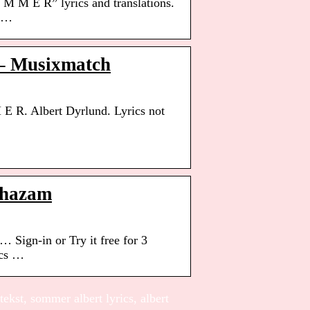
M M E R” lyrics and translations.
r …
 – Musixmatch
E R. Albert Dyrlund. Lyrics not
Shazam
 Sign-in or Try it free for 3
ics …
kst, sommer albert lyrics, albert