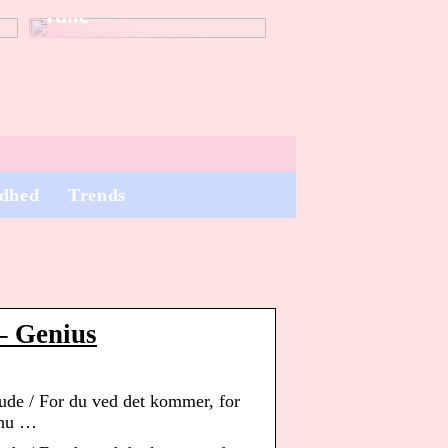
rulle
dhed
Trends
– Genius
ude / For du ved det kommer, for
 nu …