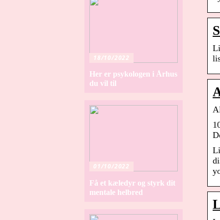
S
L
18/10/2022
li
Her er psykologen i Århus
du vil til
A
A
1
D
L
di
01/10/2022
yo
Få et kæledyr og styrk dit
mentale helbred
L