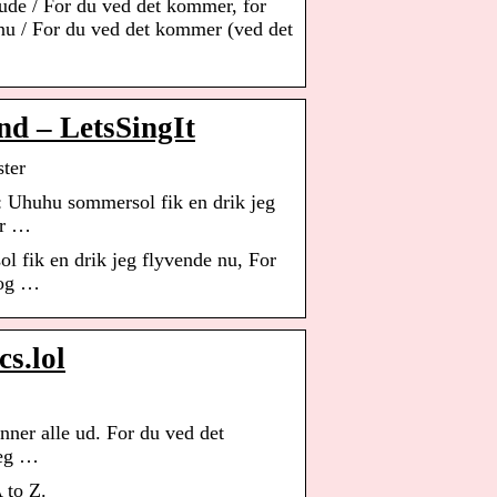
ude / For du ved det kommer, for
nu / For du ved det kommer (ved det
nd – LetsSingIt
ter
 Uhuhu sommersol fik en drik jeg
or …
 fik en drik jeg flyvende nu, For
 og …
s.lol
nner alle ud. For du ved det
jeg …
 to Z.