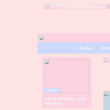
til børneværelset
Kultur
Feri
TRENDS
Lån på 60.000 kr. – uden
sikkerhed?