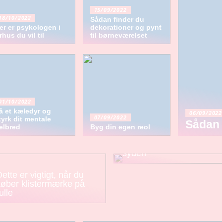
15/09/2022
18/10/2022
Sådan finder du
er er psykologen i
dekorationer og pynt
rhus du vil til
til børneværelset
01/10/2022
å et kæledyr og
06/09/2022
07/09/2022
tyrk dit mentale
Sådan 
elbred
Byg din egen reol
Fire ting du altid skal
have med på din rejse til
syden
ette er vigtigt, når du
køber klistermærke på
ulle