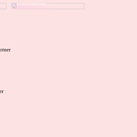
polterabend
armer
er