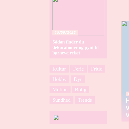
15/09/2022
Sådan finder du
dekorationer og pynt til
børneværelset
Kultur
Ferie
Fritid
Hobby
Dyr
Motion
Bolig
Sundhed
Trends
H
H