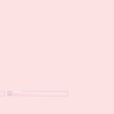
Dette er vigtigt, når
du køber
klistermærke på
rulle