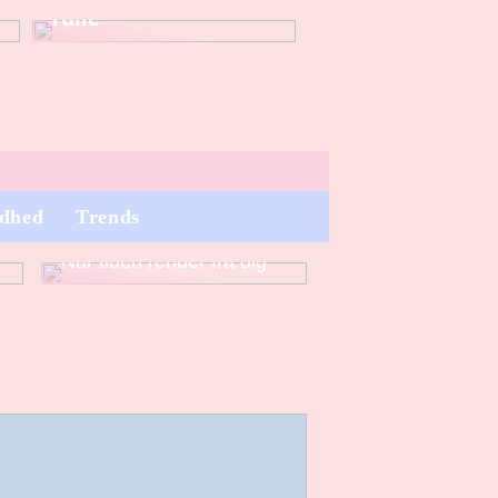
rulle
dhed
Trends
Når tiden render fra dig