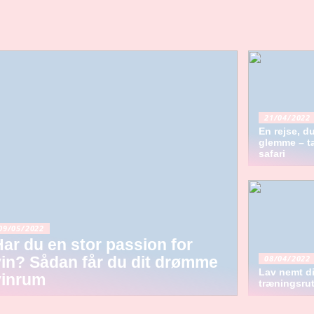
21/04/2022
En rejse, du
glemme – t
safari
09/05/2022
ar du en stor passion for
08/04/2022
vin? Sådan får du dit drømme
Lav nemt d
vinrum
træningsrut
yggen er vigtigt i vores
Planlæg den perfekte