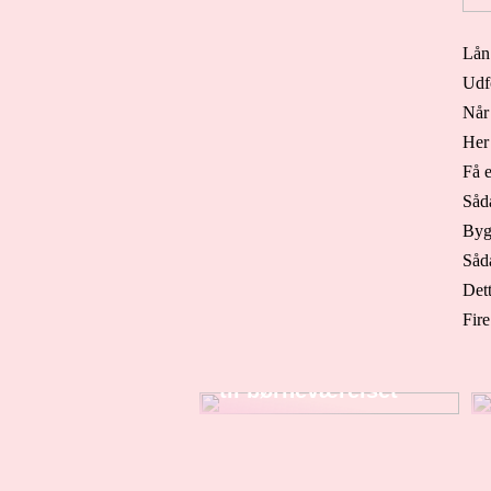
Lån
Udf
Når 
Her 
Få e
Såda
Byg
Såda
Dett
Fire
Sådan finder du
dekorationer og pynt
til børneværelset