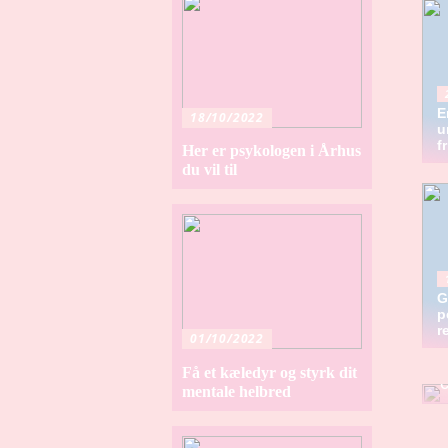
E
18/10/2022
u
f
Her er psykologen i Århus
du vil til
G
p
r
01/10/2022
H
Få et kæledyr og styrk dit
mentale helbred