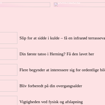
iv
polterabend
19/02/2022
Slip for at sidde i kulde – få en infrarød terrassev
07/02/2022
Din første tatoo i Herning? Få den lavet her
21/01/2022
Flere begynder at interessere sig for ordentlige bil
13/01/2022
Bliv forberedt på din overgangsalder
02/01/2022
Vigtigheden ved fysisk og afslapning