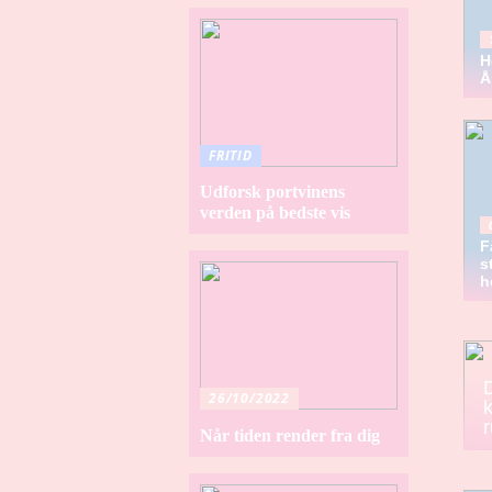
H
Å
FRITID
Udforsk portvinens
verden på bedste vis
F
s
h
D
26/10/2022
r
Når tiden render fra dig