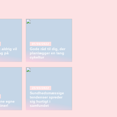
01/04/2022
 aldrig vil
Gode råd til dig, der
ag på
planlægger en lang
cykeltur
23/03/2022
Sundhedsmæssige
tendenser spreder
ine egne
sig hurtigt i
iner!
samfundet
Planlæg den perfekte