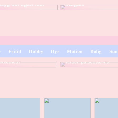
Byg din egen reol
trægulv
e
Fritid
Hobby
Dyr
Motion
Bolig
Sun
Lån på 60.000 kr. – uden
Udforsk portvinens
sikkerhed?
verden på bedste vis