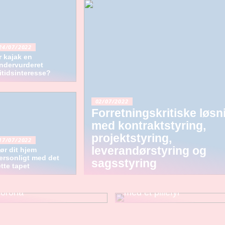
24/07/2022
r kajak en
ndervurderet
ritidsinteresse?
02/07/2022
Forretningskritiske løsn
med kontraktstyring,
projektstyring,
17/07/2022
leverandørstyring og
ør dit hjem
ersonligt med det
sagsstyring
ette tapet
usk stadig at test dig for
Bliv mere miljøvenlig
corona
med et pillefyr