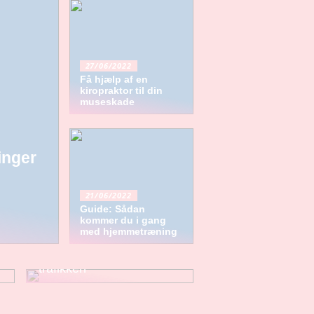
27/06/2022
Få hjælp af en
kiropraktor til din
museskade
inger
21/06/2022
Guide: Sådan
kommer du i gang
med hjemmetræning
Sådan passer du godt på
dig selv og familien i
trafikken