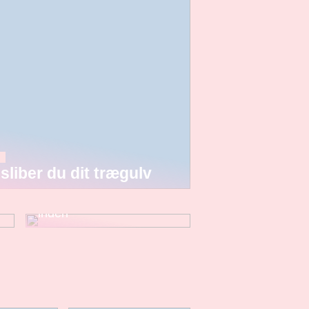
sliber du dit trægulv
Skal dit barn begynde i
skole? Dette skal du vide
inden