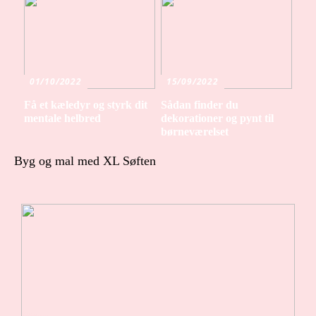
01/10/2022
15/09/2022
Få et kæledyr og styrk dit
Sådan finder du
mentale helbred
dekorationer og pynt til
børneværelset
Byg og mal med XL Søften