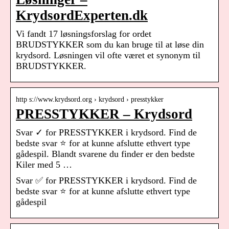
KrydsordExperten.dk
Vi fandt 17 løsningsforslag for ordet
BRUDSTYKKER som du kan bruge til at løse din
krydsord. Løsningen vil ofte været et synonym til
BRUDSTYKKER.
http s://www.krydsord.org › krydsord › presstykker
PRESSTYKKER – Krydsord
Svar ✓ for PRESSTYKKER i krydsord. Find de
bedste svar ⭐ for at kunne afslutte ethvert type
gådespil. Blandt svarene du finder er den bedste
Kiler med 5 …
Svar ✅ for PRESSTYKKER i krydsord. Find de
bedste svar ⭐ for at kunne afslutte ethvert type
gådespil