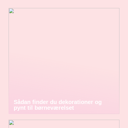
Sådan finder du dekorationer og
pynt til børneværelset