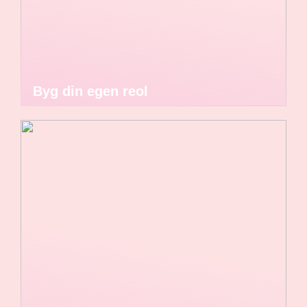
Byg din egen reol