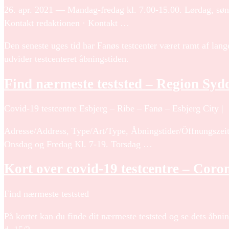
26. apr. 2021 — Mandag-fredag kl. 7.00-15.00. Lørdag, søn
Kontakt redaktionen · Kontakt …
Den seneste uges tid har Fanøs testcenter været ramt af lan
udvider testcenteret åbningstiden.
Find nærmeste teststed – Region Sy
Covid-19 testcentre Esbjerg – Ribe – Fanø – Esbjerg City |
Adresse/Address, Type/Art/Type, Åbningstider/Öffnungszei
Onsdag og Fredag Kl. 7-19. Torsdag …
Kort over covid-19 testcentre – Coro
Find nærmeste teststed
På kortet kan du finde dit nærmeste teststed og se dets åbn