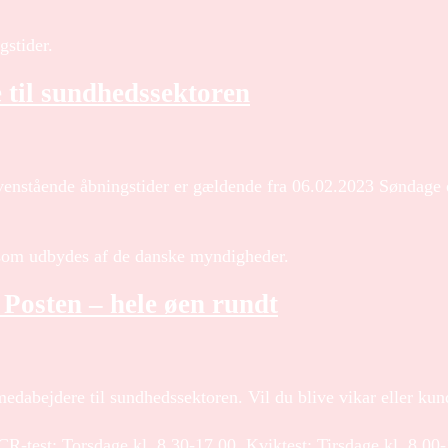
gstider.
til sundhedssektoren
venstående åbningstider er gældende fra 06.02.2023 Søndage e
r, som udbydes af de danske myndigheder.
sten – hele øen rundt
 medabejdere til sundhedssektoren. Vil du blive vikar eller k
CR-test: Torsdage kl. 8.30-17.00. Kviktest: Tirsdage kl. 8.00