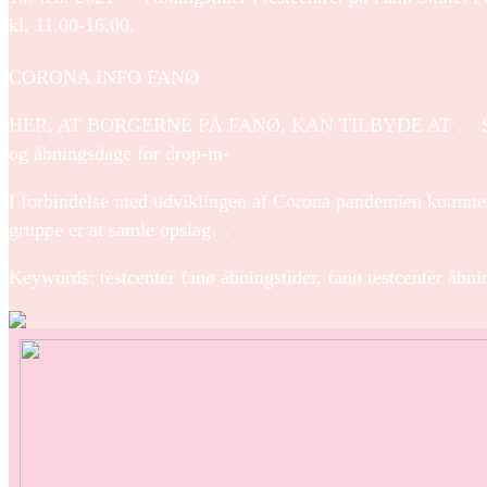
kl. 11.00-16.00.
CORONA INFO FANØ
HER, AT BORGERNE PÅ FANØ, KAN TILBYDE AT … Så er de
og åbningsdage for drop-in-
I forbindelse med udviklingen af Corona pandemien kommer
gruppe er at samle opslag…
Keywords: testcenter fanø åbningstider, fanø testcenter åbni