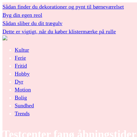
Sådan finder du dekorationer og pynt til børneværelset
Byg din egen reol
Sådan sliber du dit trægulv
Dette er vigtigt, når du køber klistermærke på rulle
Kultur
Ferie
Fritid
Hobby
Dyr
Motion
Bolig
Sundhed
Trends
Testcenter fanø åbningstider