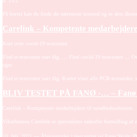
d. 15/2
På kortet kan du finde dit nærmeste teststed og se dets åbnin
Carelink – Kompetente medarbejdere 
Kort over covid-19 testcentre
Find et testcenter nær dig. … Find covid-19 testcenter … O
uger.
Find et testcenter nær dig. Kortet viser alle PCR-teststede
BLIV TESTET PÅ FANØ -… – Fanø Po
Carelink – Kompetente medarbejdere til sundhedssektoren
Vikarbureau Carelink er specialister indenfor formidling af
10. feb. 2021 — Åbningstider i testcentret på Fanø Skole: P