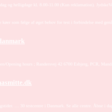
dag og helligdage kl. 8.00-11.00 (Kun reklamation). JydskeV
ge køer som følge af øget behov for test i forbindelse med ge
ddanmark
ten/Opening hours ; Randersvej 42 6700 Esbjerg, PCR, Manda
nasmitte.dk
ingstider. … 30 testcentre i Danmark. Se alle centre. Åbne i d