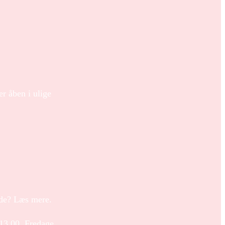
r åben i ulige
unde? Læs mere.
-13.00. Fredage