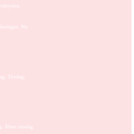
estkysten.
nåbningen. Nu
g, Tirsdag,
ag. Åbne onsdag